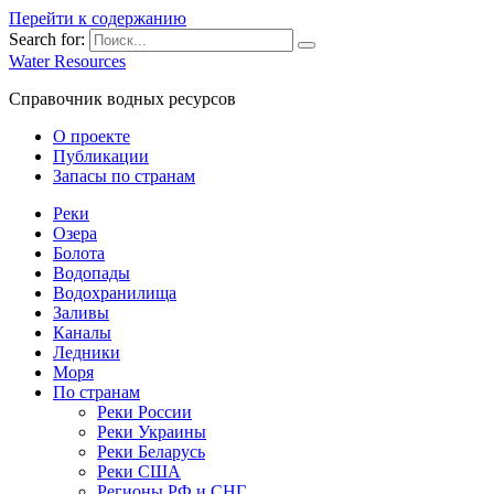
Перейти к содержанию
Search for:
Water Resources
Справочник водных ресурсов
О проекте
Публикации
Запасы по странам
Реки
Озера
Болота
Водопады
Водохранилища
Заливы
Каналы
Ледники
Моря
По странам
Реки России
Реки Украины
Реки Беларусь
Реки США
Регионы РФ и СНГ