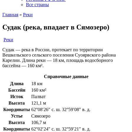
Все страны
Главная
»
Реки
Судак (река, впадает в Сямозеро)
Реки
Судак — река в России, протекает по территории
Вешкельского сельского поселения Суоярвского района
Карелии. Длина реки — 18 км, площадь водосборного
бассейна — 160 км².
Справочные данные
Длина
18 км
Бассейн
160 км²
Исток
Палват
Высота
121,1 м
Координаты
62°08′26″ с. ш. 32°59′08″ в. д.
Устье
Сямозеро
Высота
106,7 м
Координаты
62°02′24″ с. ш. 32°59′21″ в. д.