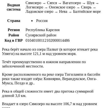
Сямозеро → Сяпся → Вагатозеро → Шуя →
Водная
Логмозеро → Онежское озеро → Свирь →
система
Ладожское озеро → Нева → Балтийское море
Страна
Россия
Регион
Республика Карелия
Район
Суоярвский район
Код в ГВР
01040100112102000014486
Река берёт начало из озера Палват (в которое втекает река
Уляеги) на высоте 121,1 м над уровнем моря.
Течёт преимущественно в южном направлении по
заболоченной местности.
Кроме расположенного на реке озера Тигилампи в бассейн
реки также входят озёра: Кивиярви, Верандукское, Онга-
Мукса, Пелдо и др..
Река в общей сложности имеет два притока суммарной
длиной 3,0 км.
Впадает в озеро Сямозеро на высоте 106,7 м над уровнем