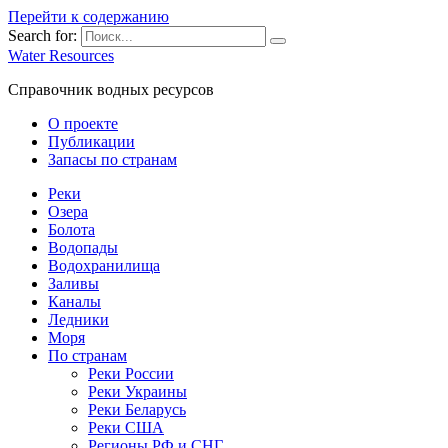
Перейти к содержанию
Search for:
Water Resources
Справочник водных ресурсов
О проекте
Публикации
Запасы по странам
Реки
Озера
Болота
Водопады
Водохранилища
Заливы
Каналы
Ледники
Моря
По странам
Реки России
Реки Украины
Реки Беларусь
Реки США
Регионы РФ и СНГ