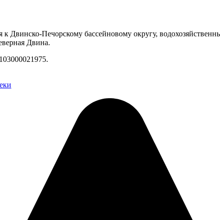
я к Двинско-Печорскому бассейновому округу, водохозяйственны
еверная Двина.
103000021975.
еки