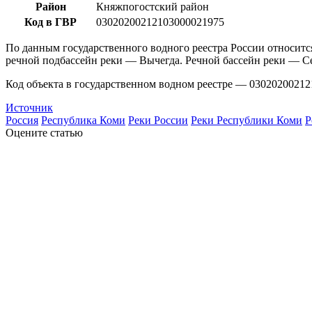
Район
Княжпогостский район
Код в ГВР
03020200212103000021975
По данным государственного водного реестра России относитс
речной подбассейн реки — Вычегда. Речной бассейн реки — С
Код объекта в государственном водном реестре — 03020200212
Источник
Россия
Республика Коми
Реки России
Реки Республики Коми
Р
Оцените статью