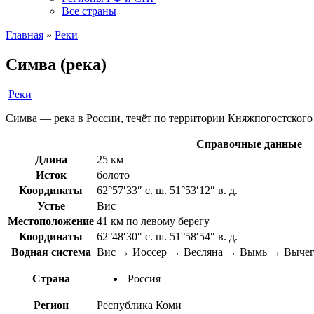
Все страны
Главная
»
Реки
Симва (река)
Реки
Симва — река в России, течёт по территории Княжпогостского 
Справочные данные
Длина
25 км
Исток
болото
Координаты
62°57′33″ с. ш. 51°53′12″ в. д.
Устье
Вис
Местоположение
41 км по левому берегу
Координаты
62°48′30″ с. ш. 51°58′54″ в. д.
Водная система
Вис → Иоссер → Весляна → Вымь → Вычегд
Страна
Россия
Регион
Республика Коми