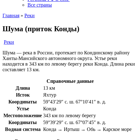
Все страны
Главная
»
Реки
Шума (приток Конды)
Реки
Шума — река в России, протекает по Кондинскому району
Ханты-Мансийского автономного округа. Устье реки
находится в 343 км по левому берегу реки Конда. Длина реки
составляет 13 км.
Справочные данные
Длина
13 км
Исток
Яхтур
Координаты
59°43′29″ с. ш. 67°10′41″ в. д.
Устье
Конда
Местоположение
343 км по левому берегу
Координаты
59°39′29″ с. ш. 67°07′45″ в. д.
Водная система
Конда → Иртыш → Обь → Карское море