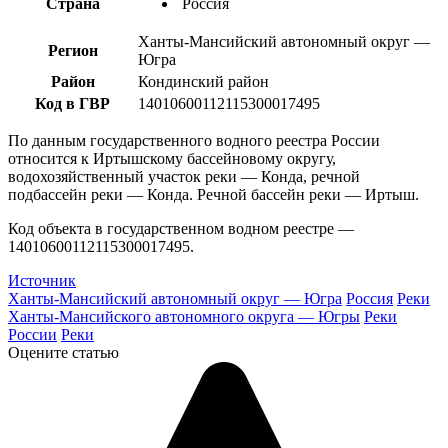
Страна
Россия
Ханты-Мансийский автономный округ —
Регион
Югра
Район
Кондинский район
Код в ГВР
14010600112115300017495
По данным государственного водного реестра России
относится к Иртышскому бассейновому округу,
водохозяйственный участок реки — Конда, речной
подбассейн реки — Конда. Речной бассейн реки — Иртыш.
Код объекта в государственном водном реестре —
14010600112115300017495.
Источник
Ханты-Мансийский автономный округ — Югра
Россия
Реки
Ханты-Мансийского автономного округа — Югры
Реки
России
Реки
Оцените статью