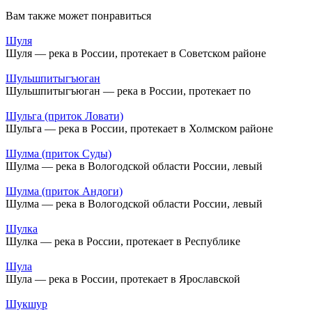
Вам также может понравиться
Шуля
Шуля — река в России, протекает в Советском районе
Шульшпитыгъюган
Шульшпитыгъюган — река в России, протекает по
Шульга (приток Ловати)
Шульга — река в России, протекает в Холмском районе
Шулма (приток Суды)
Шулма — река в Вологодской области России, левый
Шулма (приток Андоги)
Шулма — река в Вологодской области России, левый
Шулка
Шулка — река в России, протекает в Республике
Шула
Шула — река в России, протекает в Ярославской
Шукшур