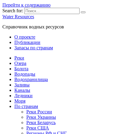
Перейти к содержанию
Search for:
Water Resources
Справочник водных ресурсов
О проекте
Публикации
Запасы по странам
Реки
Озера
Болота
Водопады
Водохранилища
Заливы
Каналы
Ледники
Моря
По странам
Реки России
Реки Украины
Реки Беларусь
Реки США
Регионы РФ и СНГ