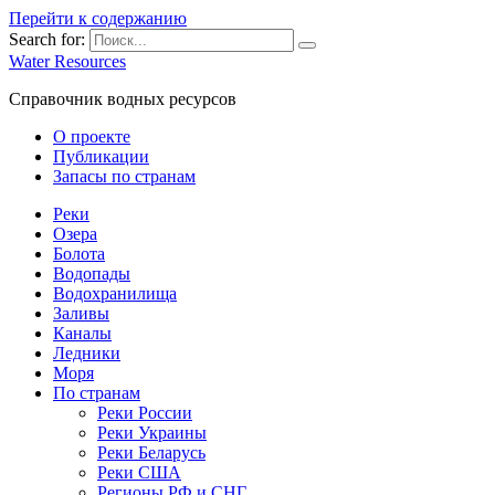
Перейти к содержанию
Search for:
Water Resources
Справочник водных ресурсов
О проекте
Публикации
Запасы по странам
Реки
Озера
Болота
Водопады
Водохранилища
Заливы
Каналы
Ледники
Моря
По странам
Реки России
Реки Украины
Реки Беларусь
Реки США
Регионы РФ и СНГ