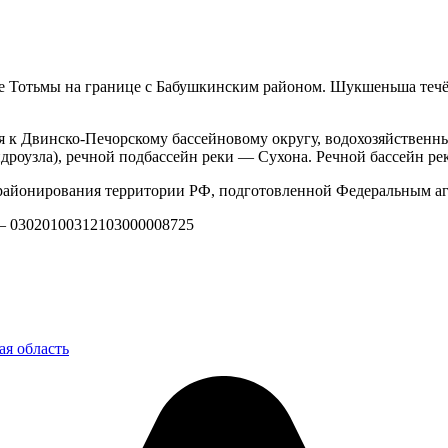
ее Тотьмы на границе с Бабушкинским районом. Шукшеньша течёт
я к Двинско-Печорскому бассейновому округу, водохозяйственны
гидроузла), речной подбассейн реки — Сухона. Речной бассейн р
айонирования территории РФ, подготовленной Федеральным аг
 — 03020100312103000008725
ая область