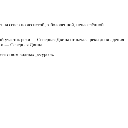
 на север по лесистой, заболоченной, ненаселённой
й участок реки — Северная Двина от начала реки до впадения
еки — Северная Двина.
ентством водных ресурсов: