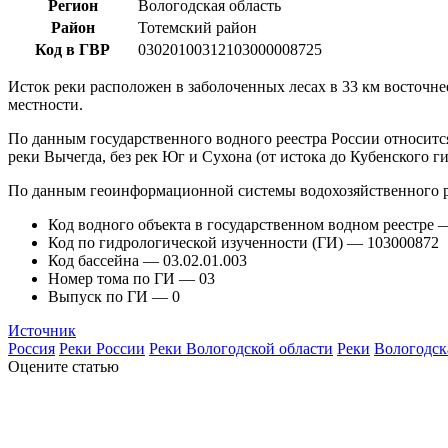
Регион
Вологодская область
Район
Тотемский район
Код в ГВР
03020100312103000008725
Исток реки расположен в заболоченных лесах в 33 км восточн
местности.
По данным государственного водного реестра России относитс
реки Вычегда, без рек Юг и Сухона (от истока до Кубенского 
По данным геоинформационной системы водохозяйственного р
Код водного объекта в государственном водном реестре
Код по гидрологической изученности (ГИ) — 103000872
Код бассейна — 03.02.01.003
Номер тома по ГИ — 03
Выпуск по ГИ — 0
Источник
Россия
Реки России
Реки Вологодской области
Реки
Вологодск
Оцените статью