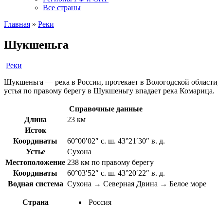
Все страны
Главная
»
Реки
Шукшеньга
Реки
Шукшеньга — река в России, протекает в Вологодской области, 
устья по правому берегу в Шукшеньгу впадает река Комарица.
Справочные данные
Длина
23 км
Исток
Координаты
60°00′02″ с. ш. 43°21′30″ в. д.
Устье
Сухона
Местоположение
238 км по правому берегу
Координаты
60°03′52″ с. ш. 43°20′22″ в. д.
Водная система
Сухона → Северная Двина → Белое море
Страна
Россия