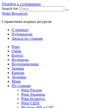
Перейти к содержанию
Search for:
Water Resources
Справочник водных ресурсов
О проекте
Публикации
Запасы по странам
Реки
Озера
Болота
Водопады
Водохранилища
Заливы
Каналы
Ледники
Моря
По странам
Реки России
Реки Украины
Реки Беларусь
Реки США
Регионы РФ и СНГ