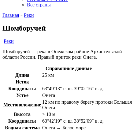
Все страны
Главная
»
Реки
Шомборучей
Реки
Шомборучей — река в Онежском районе Архангельской
области России. Правый приток реки Онега.
Справочные данные
Длина
25 км
Исток
Координаты
63°49′13″ с. ш. 39°02′16″ в. д.
Устье
Онега
12 км по правому берегу протоки Большая
Местоположение
Онега
Высота
> 10 м
Координаты
63°42′19″ с. ш. 38°52′09″ в. д.
Водная система
Онега → Белое море