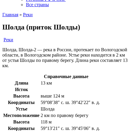
Все страны
Главная
»
Реки
Шолда (приток Шолды)
Реки
Шолда, Шолда-2 — река в России, протекает по Вологодской
области, в Вологодском районе. Устье реки находится в 2 км
от устья Шолды по правому берегу. Длина реки составляет 13
км.
Справочные данные
Длина
13 км
Исток
Высота
выше 124 м
Координаты
59°08′38″ с. ш. 39°42′22″ в. д.
Устье
Шолда
Местоположение
2 км по правому берегу
Высота
118 м
Координаты
59°13′21″ с. ш. 39°45′06″ в. д.