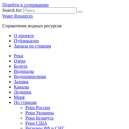
Перейти к содержанию
Search for:
Water Resources
Справочник водных ресурсов
О проекте
Публикации
Запасы по странам
Реки
Озера
Болота
Водопады
Водохранилища
Заливы
Каналы
Ледники
Моря
По странам
Реки России
Реки Украины
Реки Беларусь
Реки США
Регионы РФ и СНГ