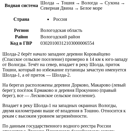
Шолда → Тошня → Вологда → Сухона →
Водная система
Северная Двина → Белое море
Страна
Россия
Регион
Вологодская область
Район
Вологодский район
Код в ГВР
03020100312103000006554
Шолда-2 берёт начало западнее деревни Коровайцево
(Спасское сельское поселение) примерно в 14 км к юго-западу
от Вологды. Течёт на север, впадает в реку Шолда, приток
Тошни, который во избежание путаницы зачастую именуется
Шолда-1, а её приток — Шолда-2.
На берегах расположены деревни Дорково, Макарово (левый
берег); посёлок Ермаково и деревня Прокунино (правый
берег), все — Лесковское сельское поселение).
Впадает в реку Шолда-1 на западных окраинах Вологды,
двумя километрами выше её впадения в Тошню. Относится к
рекам с высоким уровнем загрязнённости.
По данным государственного водного реестра России