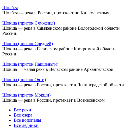
Шолбея
Шолбея — река в России, протекает по Килемарскому
Шокша (приток Сямжены)
Шокша — река в Сямженском районе Вологодской области
России.
Шокша (приток Средней)
Шокша — река в Галичском районе Костромской области
России.
Шокша (приток Пакшеньги)
Шокша — малая река в Вельском районе Архангельской
Шокша (приток Ояти)
Шокша — река в России, протекает в Ленинградской области.
Шокша (приток Мокши)
Шокша — река в России, протекает в Вознесенском
Все реки
Все озера
Все водопады
Все ледники