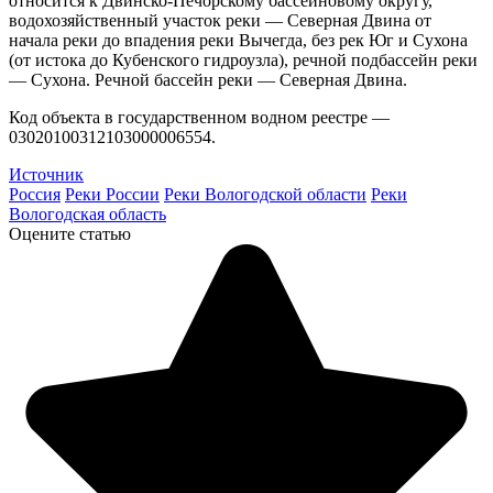
относится к Двинско-Печорскому бассейновому округу,
водохозяйственный участок реки — Северная Двина от
начала реки до впадения реки Вычегда, без рек Юг и Сухона
(от истока до Кубенского гидроузла), речной подбассейн реки
— Сухона. Речной бассейн реки — Северная Двина.
Код объекта в государственном водном реестре —
03020100312103000006554.
Источник
Россия
Реки России
Реки Вологодской области
Реки
Вологодская область
Оцените статью