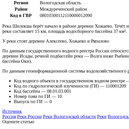
Регион
Вологодская область
Район
Междуреченский район
Код в ГВР
08010300112110000012090
Река Шилекша берёт начало в районе деревни Хожаево. Течёт на
реки составляет 15 км, площадь водосборного бассейна 37 км².
У реки стоят деревни Алексеево, Хожаево и Ряпалово
По данным государственного водного реестра России относитс
деревни Исады, речной подбассейн реки — Волга ниже Рыбинс
бассейна Оки).
По данным геоинформационной системы водохозяйственного р
Код водного объекта в государственном водном реестре
Код по гидрологической изученности (ГИ) — 110001209
Код бассейна — 08.01.03.001
Номер тома по ГИ — 10
Выпуск по ГИ — 0
Источник
Россия
Реки России
Реки Вологодской области
Реки
Вологодск
Оцените статью