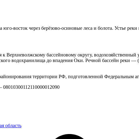
 юго-восток через берёзово-осиновые леса и болота. Устье реки
я к Верхневолжскому бассейновому округу, водохозяйственный у
кого водохранилища до впадения Оки. Речной бассейн реки — 
айонирования территории РФ, подготовленной Федеральным аг
 — 08010300112110000012090
ая область