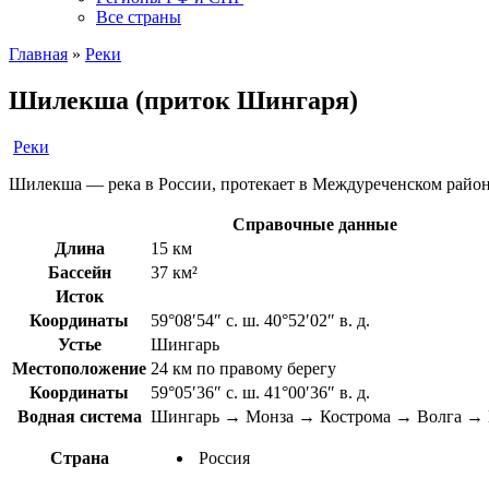
Все страны
Главная
»
Реки
Шилекша (приток Шингаря)
Реки
Шилекша — река в России, протекает в Междуреченском район
Справочные данные
Длина
15 км
Бассейн
37 км²
Исток
Координаты
59°08′54″ с. ш. 40°52′02″ в. д.
Устье
Шингарь
Местоположение
24 км по правому берегу
Координаты
59°05′36″ с. ш. 41°00′36″ в. д.
Водная система
Шингарь → Монза → Кострома → Волга → 
Страна
Россия