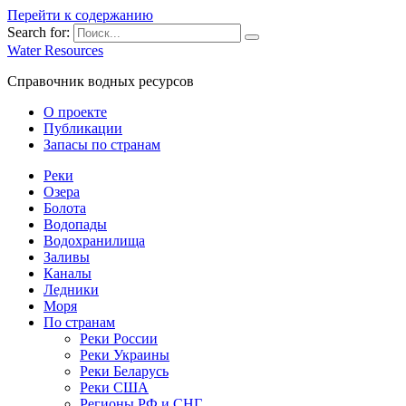
Перейти к содержанию
Search for:
Water Resources
Справочник водных ресурсов
О проекте
Публикации
Запасы по странам
Реки
Озера
Болота
Водопады
Водохранилища
Заливы
Каналы
Ледники
Моря
По странам
Реки России
Реки Украины
Реки Беларусь
Реки США
Регионы РФ и СНГ