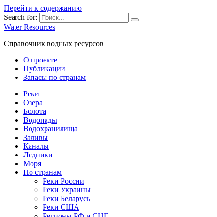
Перейти к содержанию
Search for:
Water Resources
Справочник водных ресурсов
О проекте
Публикации
Запасы по странам
Реки
Озера
Болота
Водопады
Водохранилища
Заливы
Каналы
Ледники
Моря
По странам
Реки России
Реки Украины
Реки Беларусь
Реки США
Регионы РФ и СНГ