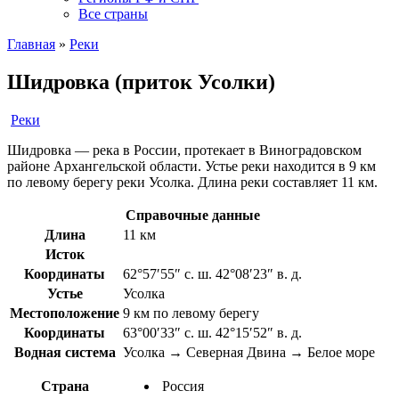
Все страны
Главная
»
Реки
Шидровка (приток Усолки)
Реки
Шидровка — река в России, протекает в Виноградовском
районе Архангельской области. Устье реки находится в 9 км
по левому берегу реки Усолка. Длина реки составляет 11 км.
Справочные данные
Длина
11 км
Исток
Координаты
62°57′55″ с. ш. 42°08′23″ в. д.
Устье
Усолка
Местоположение
9 км по левому берегу
Координаты
63°00′33″ с. ш. 42°15′52″ в. д.
Водная система
Усолка → Северная Двина → Белое море
Страна
Россия