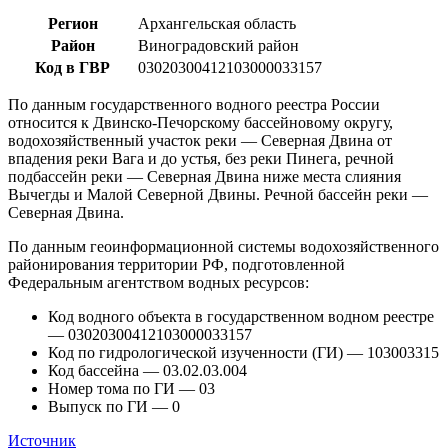
Регион
Архангельская область
Район
Виноградовский район
Код в ГВР
03020300412103000033157
По данным государственного водного реестра России
относится к Двинско-Печорскому бассейновому округу,
водохозяйственный участок реки — Северная Двина от
впадения реки Вага и до устья, без реки Пинега, речной
подбассейн реки — Северная Двина ниже места слияния
Вычегды и Малой Северной Двины. Речной бассейн реки —
Северная Двина.
По данным геоинформационной системы водохозяйственного
районирования территории РФ, подготовленной
Федеральным агентством водных ресурсов:
Код водного объекта в государственном водном реестре
— 03020300412103000033157
Код по гидрологической изученности (ГИ) — 103003315
Код бассейна — 03.02.03.004
Номер тома по ГИ — 03
Выпуск по ГИ — 0
Источник