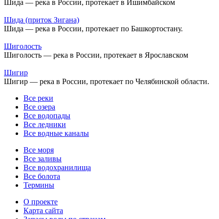
Шида — река в России, протекает в Ишимбайском
Шида (приток Зигана)
Шида — река в России, протекает по Башкортостану.
Шиголость
Шиголость — река в России, протекает в Ярославском
Шигир
Шигир — река в России, протекает по Челябинской области.
Все реки
Все озера
Все водопады
Все ледники
Все водные каналы
Все моря
Все заливы
Все водохранилища
Все болота
Термины
О проекте
Карта сайта