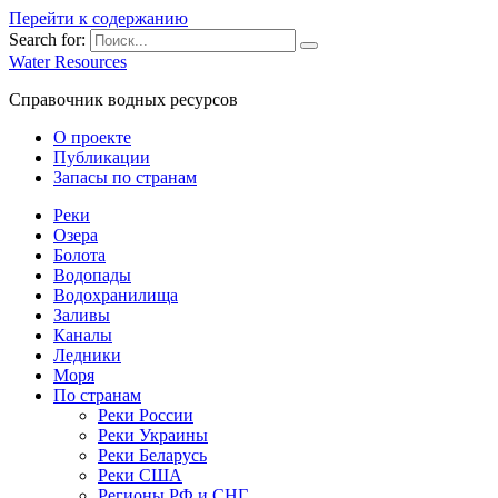
Перейти к содержанию
Search for:
Water Resources
Справочник водных ресурсов
О проекте
Публикации
Запасы по странам
Реки
Озера
Болота
Водопады
Водохранилища
Заливы
Каналы
Ледники
Моря
По странам
Реки России
Реки Украины
Реки Беларусь
Реки США
Регионы РФ и СНГ