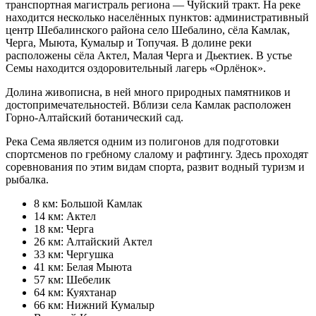
транспортная магистраль региона — Чуйский тракт. На реке
находится несколько населённых пунктов: административный
центр Шебалинского района село Шебалино, сёла Камлак,
Черга, Мыюта, Кумалыр и Топучая. В долине реки
расположены сёла Актел, Малая Черга и Дьектиек. В устье
Семы находится оздоровительный лагерь «Орлёнок».
Долина живописна, в ней много природных памятников и
достопримечательностей. Вблизи села Камлак расположен
Горно-Алтайский ботанический сад.
Река Сема является одним из полигонов для подготовки
спортсменов по гребному слалому и рафтингу. Здесь проходят
соревнования по этим видам спорта, развит водный туризм и
рыбалка.
8 км: Большой Камлак
14 км: Актел
18 км: Черга
26 км: Алтайский Актел
33 км: Чергушка
41 км: Белая Мыюта
57 км: Шебелик
64 км: Куяхтанар
66 км: Нижний Кумалыр