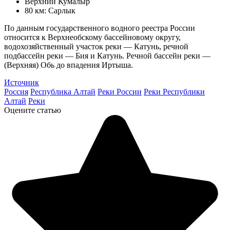
Верхний Кумалыр
80 км: Сарлык
По данным государственного водного реестра России
относится к Верхнеобскому бассейновому округу,
водохозяйственный участок реки — Катунь, речной
подбассейн реки — Бия и Катунь. Речной бассейн реки —
(Верхняя) Обь до впадения Иртыша.
Источник
Россия
Республика Алтай
Реки России
Реки Республики
Алтай
Реки
Оцените статью