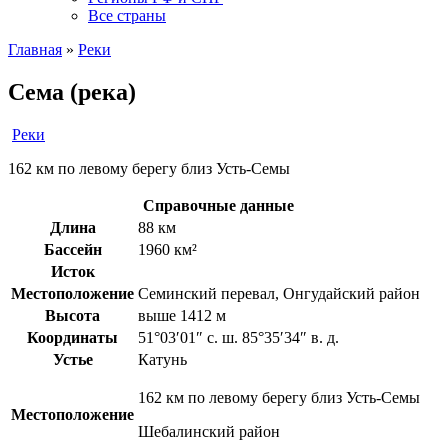
Все страны
Главная
»
Реки
Сема (река)
Реки
162 км по левому берегу близ Усть-Семы
Справочные данные
Длина
88 км
Бассейн
1960 км²
Исток
Местоположение
Семинский перевал, Онгудайский район
Высота
выше 1412 м
Координаты
51°03′01″ с. ш. 85°35′34″ в. д.
Устье
Катунь
162 км по левому берегу близ Усть-Семы
Местоположение
Шебалинский район