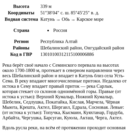
Высота
339 м
Координаты
51°38′04″ с. ш. 85°45′25″ в. д.
Водная система
Катунь → Обь → Карское море
Страна
Россия
Регион
Республика Алтай
Районы
Шебалинский район, Онгудайский район
Код в ГВР
13010100312115100006886
Река берёт своё начало с Семинского перевала на высотах
около 1700-1800 м, протекает в северном направлении через
весь Шебалинский район и впадает в Катунь близ села Усть-
Сема. В реку впадают многочисленные притоки. Недалеко от
истока в Сему впадает правый приток — река Сарлык,
которая стекает со склонов одноимённой горы. Правые (от
истока к устью): Верхний Кумалыр, Нижний Кумалыр,
Шебелик, Седлушка, Покатайка, Кислая, Марчела, Чёрная
Мыюта, Крешта, Актел, Шергаил, Едрала, Сосновая. Левые:
(от истока к устью): Топучка, Кысмаин, Куяхтанар, Гордуба,
Арбайта, Чергушка, Барсуган, Куюла, Акташ, Черга, Актел.
Вдоль русла реки, на всём её протяжении проходит основная