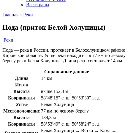
Все страны
Главная
»
Реки
Пода (приток Белой Холуницы)
Реки
Пода — река в России, протекает в Белохолуницком районе
Кировской области. Устье реки находится в 77 км по левому
берегу реки Белая Холуница. Длина реки составляет 14 км.
Справочные данные
Длина
14 км
Исток
Высота
выше 152,3 м
Координаты
58°48′15″ с. ш. 50°53′30″ в. д.
Устье
Белая Холуница
Местоположение
77 км по левому берегу
Высота
139,8 м
Координаты
58°53′49″ с. ш. 50°58′24″ в. д.
Белая Холуница → Вятка → Кама →