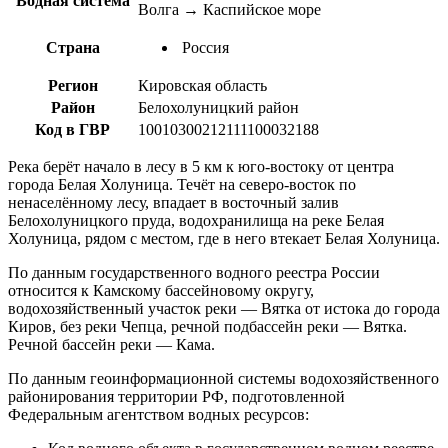
Водная система
Волга → Каспийское море
Страна
Россия
Регион
Кировская область
Район
Белохолуницкий район
Код в ГВР
10010300212111100032188
Река берёт начало в лесу в 5 км к юго-востоку от центра
города Белая Холуница. Течёт на северо-восток по
ненаселённому лесу, впадает в восточный залив
Белохолуницкого пруда, водохранилища на реке Белая
Холуница, рядом с местом, где в него втекает Белая Холуница.
По данным государственного водного реестра России
относится к Камскому бассейновому округу,
водохозяйственный участок реки — Вятка от истока до города
Киров, без реки Чепца, речной подбассейн реки — Вятка.
Речной бассейн реки — Кама.
По данным геоинформационной системы водохозяйственного
районирования территории РФ, подготовленной
Федеральным агентством водных ресурсов: