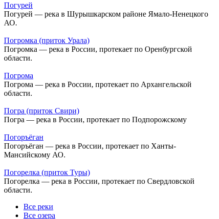
Погурей
Погурей — река в Шурышкарском районе Ямало-Ненецкого
АО.
Погромка (приток Урала)
Погромка — река в России, протекает по Оренбургской
области.
Погрома
Погрома — река в России, протекает по Архангельской
области.
Погра (приток Свири)
Погра — река в России, протекает по Подпорожскому
Погоръёган
Погоръёган — река в России, протекает по Ханты-
Мансийскому АО.
Погорелка (приток Туры)
Погорелка — река в России, протекает по Свердловской
области.
Все реки
Все озера