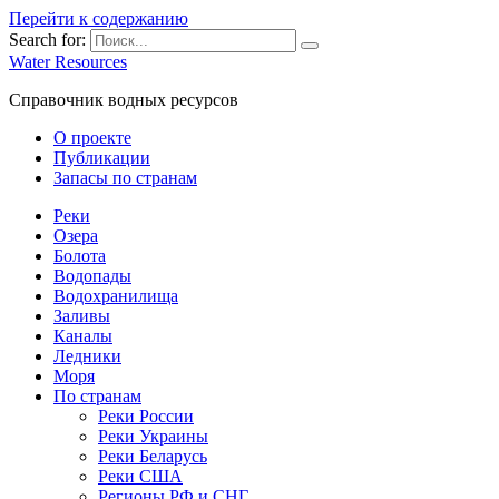
Перейти к содержанию
Search for:
Water Resources
Справочник водных ресурсов
О проекте
Публикации
Запасы по странам
Реки
Озера
Болота
Водопады
Водохранилища
Заливы
Каналы
Ледники
Моря
По странам
Реки России
Реки Украины
Реки Беларусь
Реки США
Регионы РФ и СНГ