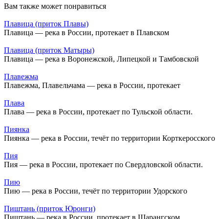
Вам также может понравиться
Плавица (приток Плавы)
Плавица — река в России, протекает в Плавском
Плавица (приток Матыры)
Плавица — река в Воронежской, Липецкой и Тамбовской
Плавежма
Плавежма, Плавельчама — река в России, протекает
Плава
Плава — река в России, протекает по Тульской области.
Пиянка
Пиянка — река в России, течёт по территории Корткеросского
Пия
Пия — река в России, протекает по Свердловской области.
Пию
Пию — река в России, течёт по территории Удорского
Пиштань (приток Юронги)
Пиштань — река в России, протекает в Шарангском