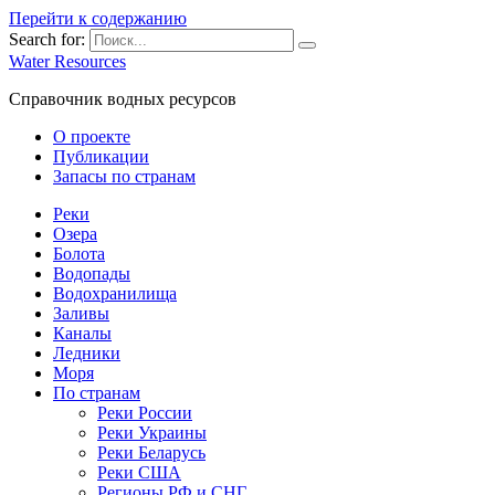
Перейти к содержанию
Search for:
Water Resources
Справочник водных ресурсов
О проекте
Публикации
Запасы по странам
Реки
Озера
Болота
Водопады
Водохранилища
Заливы
Каналы
Ледники
Моря
По странам
Реки России
Реки Украины
Реки Беларусь
Реки США
Регионы РФ и СНГ