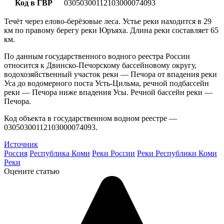
Код в ГВР
03050300112103000074093
Течёт через елово-берёзовые леса. Устье реки находится в 29
км по правому берегу реки Юръяха. Длина реки составляет 65
км.
По данным государственного водного реестра России
относится к Двинско-Печорскому бассейновому округу,
водохозяйственный участок реки — Печора от впадения реки
Уса до водомерного поста Усть-Цильма, речной подбассейн
реки — Печора ниже впадения Усы. Речной бассейн реки —
Печора.
Код объекта в государственном водном реестре —
03050300112103000074093.
Источник
Россия
Республика Коми
Реки России
Реки Республики Коми
Реки
Оцените статью