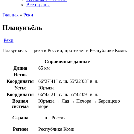
Все страны
Главная
»
Реки
Плавунъёль
Реки
Плавунъёль — река в России, протекает в Республике Коми.
Справочные данные
Длина
65 км
Исток
Координаты
66°27′41″ с. ш. 55°22′08″ в. д.
Устье
Юръяха
Координаты
66°42′21″ с. ш. 55°42′09″ в. д.
Водная
Юръяха → Лая → Печора → Баренцево
система
море
Страна
Россия
Регион
Республика Коми