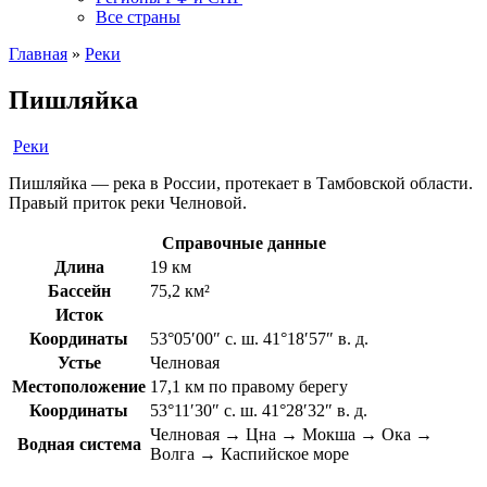
Все страны
Главная
»
Реки
Пишляйка
Реки
Пишляйка — река в России, протекает в Тамбовской области.
Правый приток реки Челновой.
Справочные данные
Длина
19 км
Бассейн
75,2 км²
Исток
Координаты
53°05′00″ с. ш. 41°18′57″ в. д.
Устье
Челновая
Местоположение
17,1 км по правому берегу
Координаты
53°11′30″ с. ш. 41°28′32″ в. д.
Челновая → Цна → Мокша → Ока →
Водная система
Волга → Каспийское море