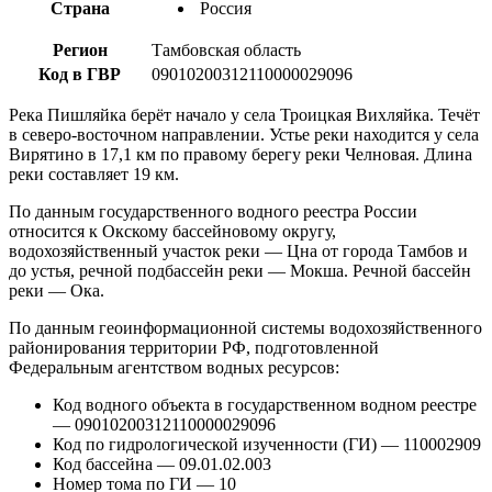
Страна
Россия
Регион
Тамбовская область
Код в ГВР
09010200312110000029096
Река Пишляйка берёт начало у села Троицкая Вихляйка. Течёт
в северо-восточном направлении. Устье реки находится у села
Вирятино в 17,1 км по правому берегу реки Челновая. Длина
реки составляет 19 км.
По данным государственного водного реестра России
относится к Окскому бассейновому округу,
водохозяйственный участок реки — Цна от города Тамбов и
до устья, речной подбассейн реки — Мокша. Речной бассейн
реки — Ока.
По данным геоинформационной системы водохозяйственного
районирования территории РФ, подготовленной
Федеральным агентством водных ресурсов:
Код водного объекта в государственном водном реестре
— 09010200312110000029096
Код по гидрологической изученности (ГИ) — 110002909
Код бассейна — 09.01.02.003
Номер тома по ГИ — 10