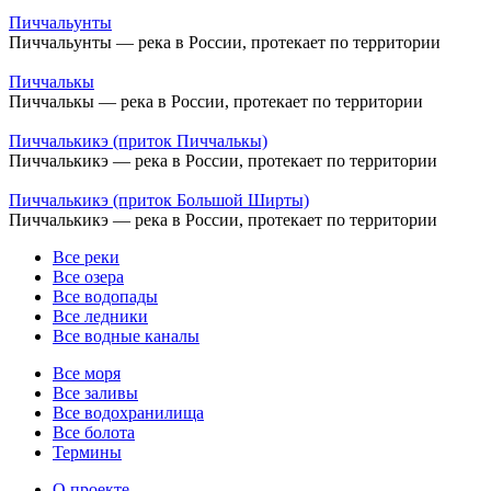
Пиччальунты
Пиччальунты — река в России, протекает по территории
Пиччалькы
Пиччалькы — река в России, протекает по территории
Пиччалькикэ (приток Пиччалькы)
Пиччалькикэ — река в России, протекает по территории
Пиччалькикэ (приток Большой Ширты)
Пиччалькикэ — река в России, протекает по территории
Все реки
Все озера
Все водопады
Все ледники
Все водные каналы
Все моря
Все заливы
Все водохранилища
Все болота
Термины
О проекте