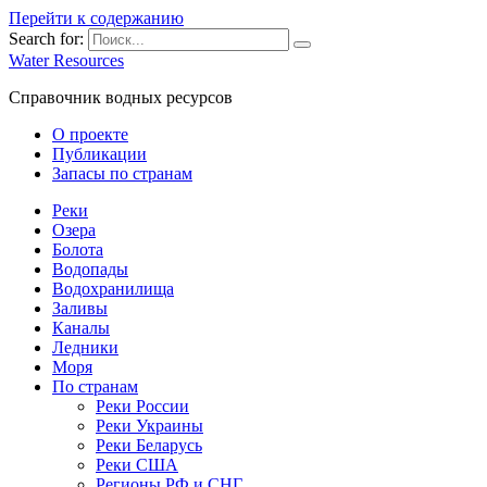
Перейти к содержанию
Search for:
Water Resources
Справочник водных ресурсов
О проекте
Публикации
Запасы по странам
Реки
Озера
Болота
Водопады
Водохранилища
Заливы
Каналы
Ледники
Моря
По странам
Реки России
Реки Украины
Реки Беларусь
Реки США
Регионы РФ и СНГ