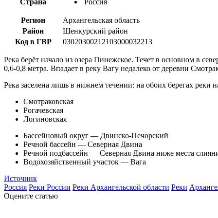
Страна
Россия
Регион
Архангельская область
Район
Шенкурский район
Код в ГВР
03020300212103000032213
Река берёт начало из озера Пинежское. Течет в основном в се
0,6-0,8 метра. Впадает в реку Вагу недалеко от деревни Смотра
Река заселена лишь в нижнем течении: на обоих берегах реки н
Смотраковская
Рогачевская
Логиновская
Бассейновый округ — Двинско-Печорский
Речной бассейн — Северная Двина
Речной подбассейн — Северная Двина ниже места слия
Водохозяйственный участок — Вага
Источник
Россия
Реки России
Реки Архангельской области
Реки
Арханге
Оцените статью