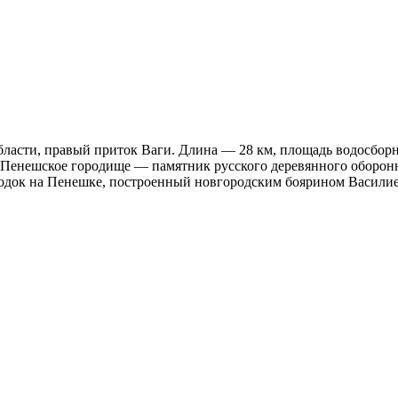
ласти, правый приток Ваги. Длина — 28 км, площадь водосборно
 Пенешское городище — памятник русского деревянного оборон
Городок на Пенешке, построенный новгородским боярином Васил