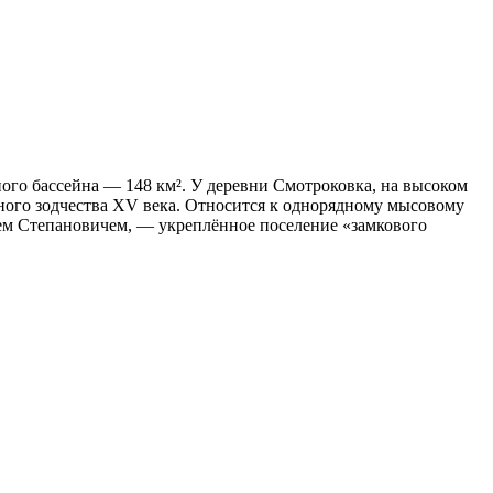
го бассейна — 148 км². У деревни Смотроковка, на высоком
ного зодчества XV века. Относится к однорядному мысовому
ием Степановичем, — укреплённое поселение «замкового