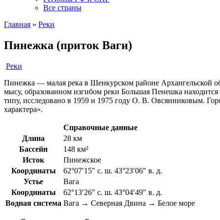
Все страны
Главная
»
Реки
Пинежка (приток Ваги)
Реки
Пинежка — малая река в Шенкурском районе Архангельской об
мысу, образованном изгибом реки Большая Пенешка находится
типу, исследовано в 1959 и 1975 году О. В. Овсянниковым. 
характера».
Справочные данные
Длина
28 км
Бассейн
148 км²
Исток
Пинежское
Координаты
62°07′15″ с. ш. 43°23′06″ в. д.
Устье
Вага
Координаты
62°13′26″ с. ш. 43°04′49″ в. д.
Водная система
Вага → Северная Двина → Белое море