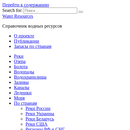
Перейти к содержанию
Search for:
Water Resources
Справочник водных ресурсов
О проекте
Публикации
Запасы по странам
Реки
Озера
Болота
Водопады
Водохранилища
Заливы
Каналы
Ледники
Моря
По странам
Реки России
Реки Украины
Реки Беларусь
Реки США
Регионы РФ и СНГ