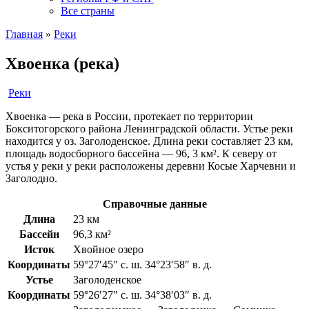
Все страны
Главная
»
Реки
Хвоенка (река)
Реки
Хвоенка — река в России, протекает по территории
Бокситогорского района Ленинградской области. Устье реки
находится у оз. Заголоденское. Длина реки составляет 23 км,
площадь водосборного бассейна — 96, 3 км². К северу от
устья у реки у реки расположены деревни Косые Харчевни и
Заголодно.
Справочные данные
Длина
23 км
Бассейн
96,3 км²
Исток
Хвойное озеро
Координаты
59°27′45″ с. ш. 34°23′58″ в. д.
Устье
Заголоденское
Координаты
59°26′27″ с. ш. 34°38′03″ в. д.