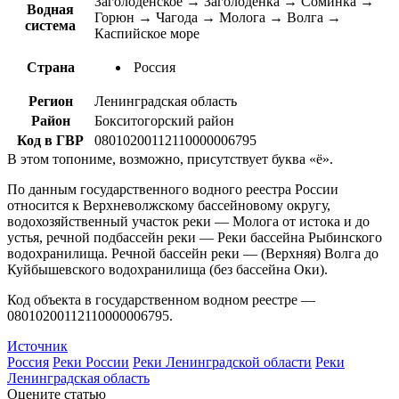
Заголоденское → Заголоденка → Соминка →
Водная
Горюн → Чагода → Молога → Волга →
система
Каспийское море
Страна
Россия
Регион
Ленинградская область
Район
Бокситогорский район
Код в ГВР
08010200112110000006795
В этом топониме, возможно, присутствует буква «ё».
По данным государственного водного реестра России
относится к Верхневолжскому бассейновому округу,
водохозяйственный участок реки — Молога от истока и до
устья, речной подбассейн реки — Реки бассейна Рыбинского
водохранилища. Речной бассейн реки — (Верхняя) Волга до
Куйбышевского водохранилища (без бассейна Оки).
Код объекта в государственном водном реестре —
08010200112110000006795.
Источник
Россия
Реки России
Реки Ленинградской области
Реки
Ленинградская область
Оцените статью