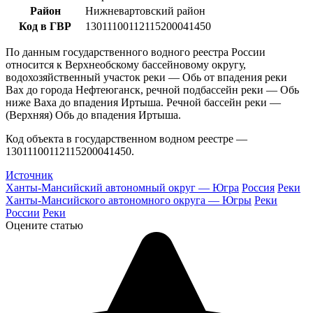
Район
Нижневартовский район
Код в ГВР
13011100112115200041450
По данным государственного водного реестра России
относится к Верхнеобскому бассейновому округу,
водохозяйственный участок реки — Обь от впадения реки
Вах до города Нефтеюганск, речной подбассейн реки — Обь
ниже Ваха до впадения Иртыша. Речной бассейн реки —
(Верхняя) Обь до впадения Иртыша.
Код объекта в государственном водном реестре —
13011100112115200041450.
Источник
Ханты-Мансийский автономный округ — Югра
Россия
Реки
Ханты-Мансийского автономного округа — Югры
Реки
России
Реки
Оцените статью