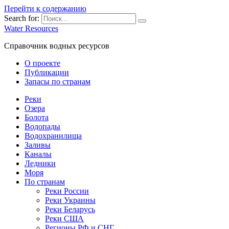
Перейти к содержанию
Search for:
Water Resources
Справочник водных ресурсов
О проекте
Публикации
Запасы по странам
Реки
Озера
Болота
Водопады
Водохранилища
Заливы
Каналы
Ледники
Моря
По странам
Реки России
Реки Украины
Реки Беларусь
Реки США
Регионы РФ и СНГ