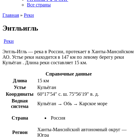
Все страны
Главная
»
Реки
Энтльигль
Реки
Энтль-Игль — река в России, протекает в Ханты-Мансийском
АО. Устье реки находится в 147 км по левому берегу реки
Кульёган . Длина реки составляет 15 км.
Справочные данные
Длина
15 км
Устье
Кульёган
Координаты
60°17′54″ с. ш. 75°56′19″ в. д.
Водная
Кульёган → Обь → Карское море
система
Страна
Россия
Ханты-Мансийский автономный округ —
Регион
Югра