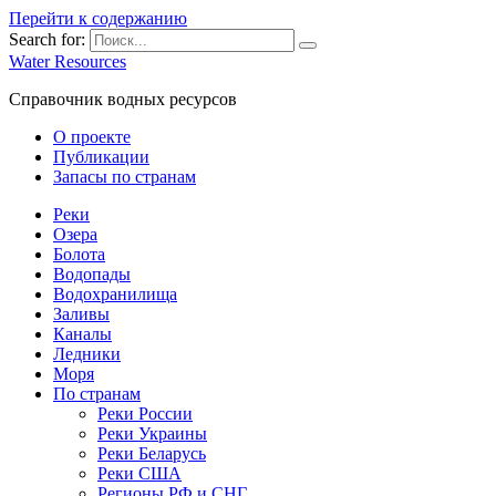
Перейти к содержанию
Search for:
Water Resources
Справочник водных ресурсов
О проекте
Публикации
Запасы по странам
Реки
Озера
Болота
Водопады
Водохранилища
Заливы
Каналы
Ледники
Моря
По странам
Реки России
Реки Украины
Реки Беларусь
Реки США
Регионы РФ и СНГ