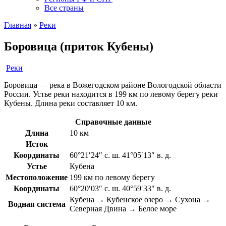
Все страны
Главная
»
Реки
Боровица (приток Кубены)
Реки
Боровица — река в Вожегодском районе Вологодской области
России. Устье реки находится в 199 км по левому берегу реки
Кубены. Длина реки составляет 10 км.
Справочные данные
Длина
10 км
Исток
Координаты
60°21′24″ с. ш. 41°05′13″ в. д.
Устье
Кубена
Местоположение
199 км по левому берегу
Координаты
60°20′03″ с. ш. 40°59′33″ в. д.
Кубена → Кубенское озеро → Сухона →
Водная система
Северная Двина → Белое море