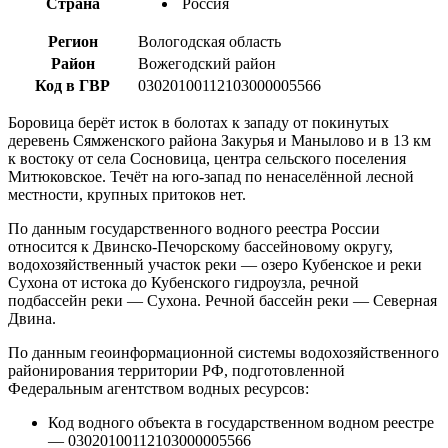
Страна
Россия
Регион
Вологодская область
Район
Вожегодский район
Код в ГВР
03020100112103000005566
Боровица берёт исток в болотах к западу от покинутых
деревень Сямженского района Закурья и Манылово и в 13 км
к востоку от села Сосновица, центра сельского поселения
Митюковское. Течёт на юго-запад по ненаселённой лесной
местности, крупных притоков нет.
По данным государственного водного реестра России
относится к Двинско-Печорскому бассейновому округу,
водохозяйственный участок реки — озеро Кубенское и реки
Сухона от истока до Кубенского гидроузла, речной
подбассейн реки — Сухона. Речной бассейн реки — Северная
Двина.
По данным геоинформационной системы водохозяйственного
районирования территории РФ, подготовленной
Федеральным агентством водных ресурсов:
Код водного объекта в государственном водном реестре
— 03020100112103000005566