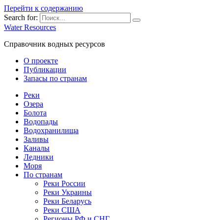
Перейти к содержанию
Search for:
Water Resources
Справочник водных ресурсов
О проекте
Публикации
Запасы по странам
Реки
Озера
Болота
Водопады
Водохранилища
Заливы
Каналы
Ледники
Моря
По странам
Реки России
Реки Украины
Реки Беларусь
Реки США
Регионы РФ и СНГ