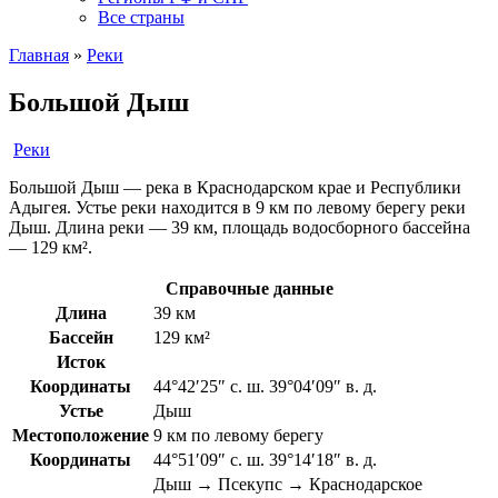
Все страны
Главная
»
Реки
Большой Дыш
Реки
Большой Дыш — река в Краснодарском крае и Республики
Адыгея. Устье реки находится в 9 км по левому берегу реки
Дыш. Длина реки — 39 км, площадь водосборного бассейна
— 129 км².
Справочные данные
Длина
39 км
Бассейн
129 км²
Исток
Координаты
44°42′25″ с. ш. 39°04′09″ в. д.
Устье
Дыш
Местоположение
9 км по левому берегу
Координаты
44°51′09″ с. ш. 39°14′18″ в. д.
Дыш → Псекупс → Краснодарское