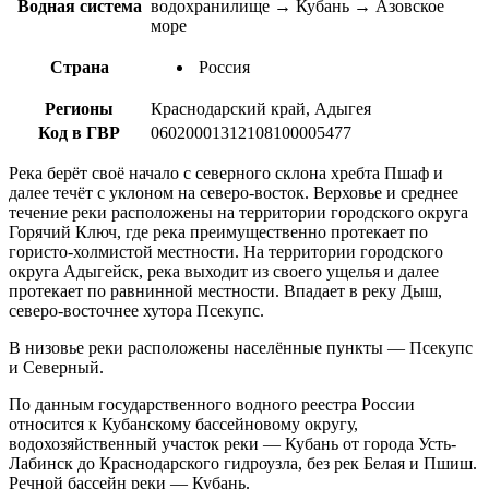
Водная система
водохранилище → Кубань → Азовское
море
Страна
Россия
Регионы
Краснодарский край, Адыгея
Код в ГВР
06020001312108100005477
Река берёт своё начало с северного склона хребта Пшаф и
далее течёт с уклоном на северо-восток. Верховье и среднее
течение реки расположены на территории городского округа
Горячий Ключ, где река преимущественно протекает по
гористо-холмистой местности. На территории городского
округа Адыгейск, река выходит из своего ущелья и далее
протекает по равнинной местности. Впадает в реку Дыш,
северо-восточнее хутора Псекупс.
В низовье реки расположены населённые пункты — Псекупс
и Северный.
По данным государственного водного реестра России
относится к Кубанскому бассейновому округу,
водохозяйственный участок реки — Кубань от города Усть-
Лабинск до Краснодарского гидроузла, без рек Белая и Пшиш.
Речной бассейн реки — Кубань.