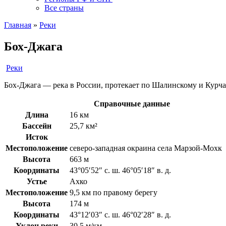
Все страны
Главная
»
Реки
Бох-Джага
Реки
Бох-Джага — река в России, протекает по Шалинскому и Курча
Справочные данные
Длина
16 км
Бассейн
25,7 км²
Исток
Местоположение
северо-западная окраина села Марзой-Мохк
Высота
663 м
Координаты
43°05′52″ с. ш. 46°05′18″ в. д.
Устье
Ахко
Местоположение
9,5 км по правому берегу
Высота
174 м
Координаты
43°12′03″ с. ш. 46°02′28″ в. д.
Уклон реки
30,5 м/км