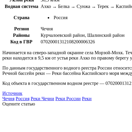
Водная система
Ахко → Белка → Сунжа → Терек → Каспийс
Страна
Россия
Регион
Чечня
Районы
Курчалоевский район, Шалинский район
Код в ГВР
07020001312108200006326
Начинается на северо-западной окраине села Морзой-Мохк. Теч
реки находится в 9,5 км от устья реки Ахко по правому берегу
По данным государственного водного реестра России относитс
Речной бассейн реки — Реки бассейна Каспийского моря между
Код объекта в государственном водном реестре — 07020001312
Источник
Чечня
Россия
Реки Чечни
Реки России
Реки
Оцените статью