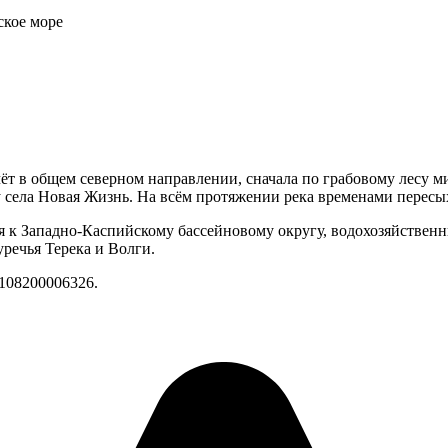
кое море
ёт в общем северном направлении, сначала по грабовому лесу м
 у села Новая Жизнь. На всём протяжении река временами пересы
я к Западно-Каспийскому бассейновому округу, водохозяйственн
речья Терека и Волги.
108200006326.