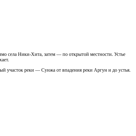
имо села Ники-Хита, затем — по открытой местности. Устье
хает.
ый участок реки — Сунжа от впадения реки Аргун и до устья.