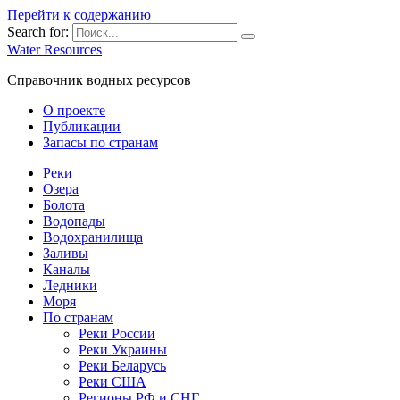
Перейти к содержанию
Search for:
Water Resources
Справочник водных ресурсов
О проекте
Публикации
Запасы по странам
Реки
Озера
Болота
Водопады
Водохранилища
Заливы
Каналы
Ледники
Моря
По странам
Реки России
Реки Украины
Реки Беларусь
Реки США
Регионы РФ и СНГ