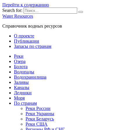
Перейти к содержанию
Search for:
Water Resources
Справочник водных ресурсов
О проекте
Публикации
Запасы по странам
Реки
Озера
Болота
Водопады
Водохранилища
Заливы
Каналы
Ледники
Моря
По странам
Реки России
Реки Украины
Реки Беларусь
Реки США
Регионы РФ и СНГ