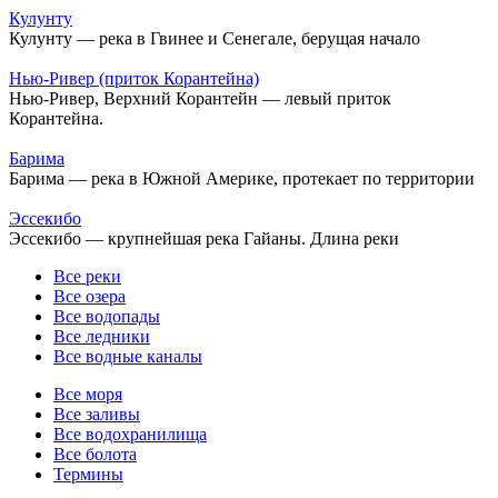
Кулунту
Кулунту — река в Гвинее и Сенегале, берущая начало
Нью-Ривер (приток Корантейна)
Нью-Ривер, Верхний Корантейн — левый приток
Корантейна.
Барима
Барима — река в Южной Америке, протекает по территории
Эссекибо
Эссекибо — крупнейшая река Гайаны. Длина реки
Все реки
Все озера
Все водопады
Все ледники
Все водные каналы
Все моря
Все заливы
Все водохранилища
Все болота
Термины