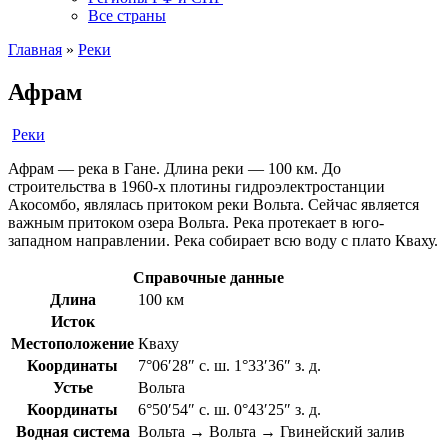
Все страны
Главная
»
Реки
Афрам
Реки
Афрам — река в Гане. Длина реки — 100 км. До
строительства в 1960-х плотины гидроэлектростанции
Акосомбо, являлась притоком реки Вольта. Сейчас является
важным притоком озера Вольта. Река протекает в юго-
западном направлении. Река собирает всю воду с плато Кваху.
Справочные данные
Длина
100 км
Исток
Местоположение
Кваху
Координаты
7°06′28″ с. ш. 1°33′36″ з. д.
Устье
Вольта
Координаты
6°50′54″ с. ш. 0°43′25″ з. д.
Водная система
Вольта → Вольта → Гвинейский залив