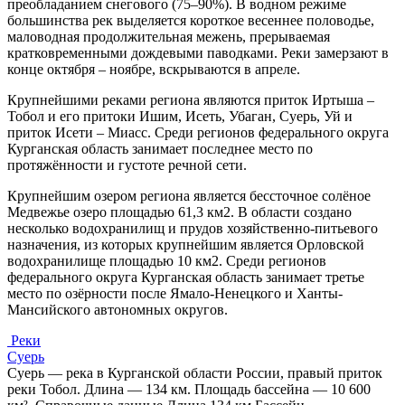
преобладанием снегового (75–90%). В водном режиме
большинства рек выделяется короткое весеннее половодье,
маловодная продолжительная межень, прерываемая
кратковременными дождевыми паводками. Реки замерзают в
конце октября – ноябре, вскрываются в апреле.
Крупнейшими реками региона являются приток Иртыша –
Тобол и его притоки Ишим, Исеть, Убаган, Суерь, Уй и
приток Исети – Миасс. Среди регионов федерального округа
Курганская область занимает последнее место по
протяжённости и густоте речной сети.
Крупнейшим озером региона является бессточное солёное
Медвежье озеро площадью 61,3 км2. В области создано
несколько водохранилищ и прудов хозяйственно-питьевого
назначения, из которых крупнейшим является Орловской
водохранилище площадью 10 км2. Среди регионов
федерального округа Курганская область занимает третье
место по озёрности после Ямало-Ненецкого и Ханты-
Мансийского автономных округов.
Реки
Суерь
Суерь — река в Курганской области России, правый приток
реки Тобол. Длина — 134 км. Площадь бассейна — 10 600