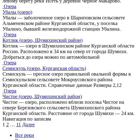
левому берегу реки Исеть у деревни Чёрное Макарово.
Озера
Убалы (озеро)
Убалы — заболоченное озеро в Шариповском сельсовете
Альменевском районе Курганской области, у поселка
Убалино, бывшей железнодорожной станции Убалина.
Озера
Котлик (озеро, Шумихинский район)
Котлик — озеро в Шумихинском районе Курганской области
России. Расположено в 34 км на север от города Шумихи.
Добраться до озера можно по автомобильной
Озера
Семискуль (озеро, Курганская область)
Семискуль — пресное озеро правильной овальной формы в
Семискульском сельсовете Мокроусовского района
Курганской области. Справочные данные Размеры 2,12
Озера
Чистое (озеро, Шумихинский район)
Чистое — озеро, расположено вблизи поселка Чистое на
севере Березовского сельсовета Шумихинского района
Курганской области. Расстояние от города Шумихи — 24 км.
Навигация по записям
1
2
…
11
Далее
Все реки