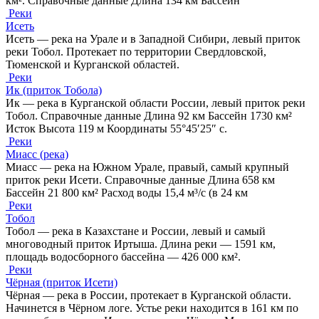
км². Справочные данные Длина 134 км Бассейн
Реки
Исеть
Исеть — река на Урале и в Западной Сибири, левый приток
реки Тобол. Протекает по территории Свердловской,
Тюменской и Курганской областей.
Реки
Ик (приток Тобола)
Ик — река в Курганской области России, левый приток реки
Тобол. Справочные данные Длина 92 км Бассейн 1730 км²
Исток Высота 119 м Координаты 55°45′25″ с.
Реки
Миасс (река)
Миасс — река на Южном Урале, правый, самый крупный
приток реки Исети. Справочные данные Длина 658 км
Бассейн 21 800 км² Расход воды 15,4 м³/с (в 24 км
Реки
Тобол
Тобол — река в Казахстане и России, левый и самый
многоводный приток Иртыша. Длина реки — 1591 км,
площадь водосборного бассейна — 426 000 км².
Реки
Чёрная (приток Исети)
Чёрная — река в России, протекает в Курганской области.
Начинется в Чёрном логе. Устье реки находится в 161 км по