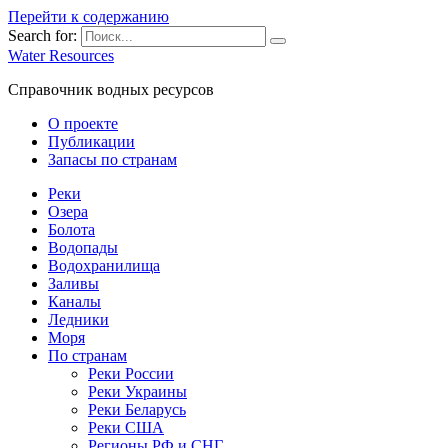
Перейти к содержанию
Search for:
Water Resources
Справочник водных ресурсов
О проекте
Публикации
Запасы по странам
Реки
Озера
Болота
Водопады
Водохранилища
Заливы
Каналы
Ледники
Моря
По странам
Реки России
Реки Украины
Реки Беларусь
Реки США
Регионы РФ и СНГ