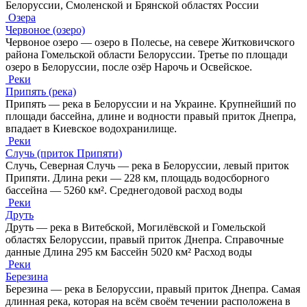
Белоруссии, Смоленской и Брянской областях России
Озера
Червоное (озеро)
Червоное озеро — озеро в Полесье, на севере Житковичского
района Гомельской области Белоруссии. Третье по площади
озеро в Белоруссии, после озёр Нарочь и Освейское.
Реки
Припять (река)
Припять — река в Белоруссии и на Украине. Крупнейший по
площади бассейна, длине и водности правый приток Днепра,
впадает в Киевское водохранилище.
Реки
Случь (приток Припяти)
Случь, Северная Случь — река в Белоруссии, левый приток
Припяти. Длина реки — 228 км, площадь водосборного
бассейна — 5260 км². Среднегодовой расход воды
Реки
Друть
Друть — река в Витебской, Могилёвской и Гомельской
областях Белоруссии, правый приток Днепра. Справочные
данные Длина 295 км Бассейн 5020 км² Расход воды
Реки
Березина
Березина — река в Белоруссии, правый приток Днепра. Самая
длинная река, которая на всём своём течении расположена в