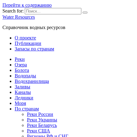
Перейти к содержанию
Search for:
Water Resources
Справочник водных ресурсов
О проекте
Публикации
Запасы по странам
Реки
Озера
Болота
Водопады
Водохранилища
Заливы
Каналы
Ледники
Моря
По странам
Реки России
Реки Украины
Реки Беларусь
Реки США
Регионы РФ и СНГ