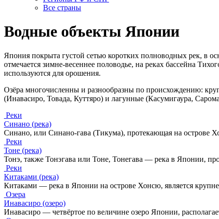
Все страны
Водные объекты Японии
Япония покрыта густой сетью коротких полноводных рек, в о
отмечается зимне-весеннее половодье, на реках бассейна Тихо
используются для орошения.
Озёра многочисленны и разнообразны по происхождению: крупн
(Инавасиро, Товада, Куттяро) и лагунные (Касумигаура, Сарома
Реки
Синано (река)
Синано, или Синано-гава (Тикума), протекающая на острове Х
Реки
Тоне (река)
Тонэ, также Тонэгава или Тоне, Тонегава — река в Японии, пр
Реки
Китаками (река)
Китаками — река в Японии на острове Хонсю, является крупне
Озера
Инавасиро (озеро)
Инавасиро — четвёртое по величине озеро Японии, располагае