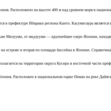
пония. Расположено на высоте 400 м над уровнем моря в национ
ся в префектуре Ибараки региона Канто. Касумигаура является
кже Мизууми, от мидзууми — крупнейшее озеро Японии, находящ
 на острове и вторая по площади бассейна в Японии. Справочны
полагается на территории округа Кусиро в восточной части пре
пония. Расположен в национальном парке Никко на реке Дайягав