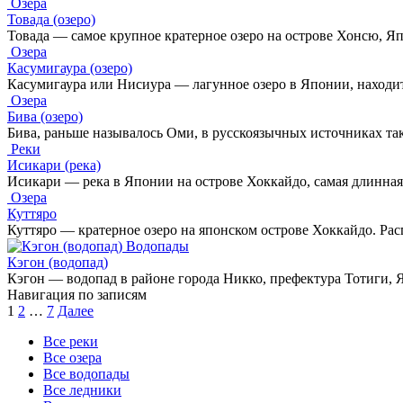
Озера
Товада (озеро)
Товада — самое крупное кратерное озеро на острове Хонсю, Я
Озера
Касумигаура (озеро)
Касумигаура или Нисиура — лагунное озеро в Японии, находит
Озера
Бива (озеро)
Бива, раньше называлось Оми, в русскоязычных источниках та
Реки
Исикари (река)
Исикари — река в Японии на острове Хоккайдо, самая длинная
Озера
Куттяро
Куттяро — кратерное озеро на японском острове Хоккайдо. Рас
Водопады
Кэгон (водопад)
Кэгон — водопад в районе города Никко, префектура Тотиги, Я
Навигация по записям
1
2
…
7
Далее
Все реки
Все озера
Все водопады
Все ледники