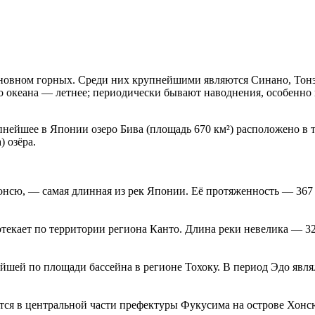
сновном горных. Среди них крупнейшими являются Синано, Тонэ
го океана — летнее; периодически бывают наводнения, особенно
ейшее в Японии озеро Бива (площадь 670 км²) расположено в т
) озёра.
онсю, — самая длинная из рек Японии. Её протяженность — 367
отекает по территории региона Канто. Длина реки невелика — 32
йшей по площади бассейна в регионе Тохоку. В период Эдо явля
тся в центральной части префектуры Фукусима на острове Хонсю