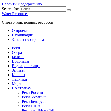
Перейти к содержанию
Search for:
Water Resources
Справочник водных ресурсов
О проекте
Публикации
Запасы по странам
Реки
Озера
Болота
Водопады
Водохранилища
Заливы
Каналы
Ледники
Моря
По странам
Реки России
Реки Украины
Реки Беларусь
Реки США
Регионы РФ и СНГ